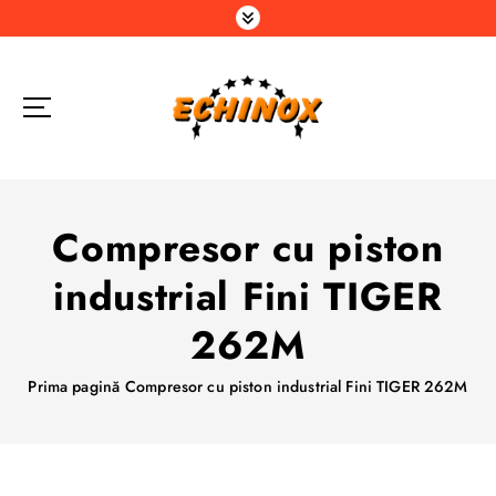
S
a
r
i
l
a
c
o
n
Compresor cu piston
ț
i
industrial Fini TIGER
n
u
262M
t
Prima pagină
Compresor cu piston industrial Fini TIGER 262M