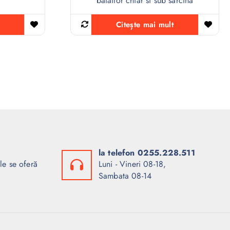
batailor chiar si sub sarcina
Citește mai mult
la telefon 0255.228.511
le se oferă
Luni - Vineri 08-18,
Sambata 08-14