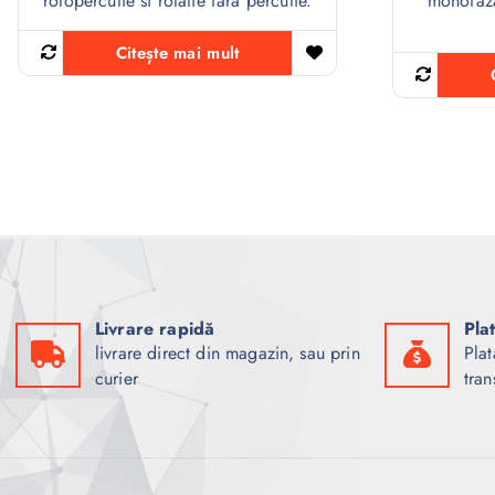
rotopercutie si rotatie fara percutie.
monofaza
Citește mai mult
Livrare rapidă
Pla
livrare direct din magazin, sau prin
Plat
curier
tran