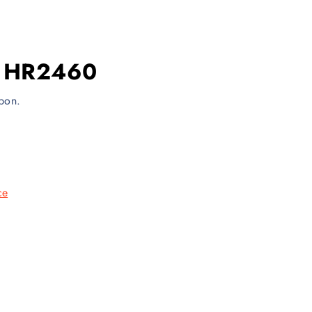
ta HR2460
rbon.
ce