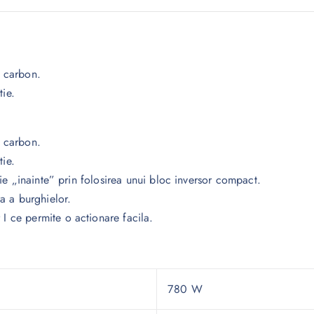
e carbon.
tie.
e carbon.
tie.
atie „inainte” prin folosirea unui bloc inversor compact.
a a burghielor.
I ce permite o actionare facila.
780 W