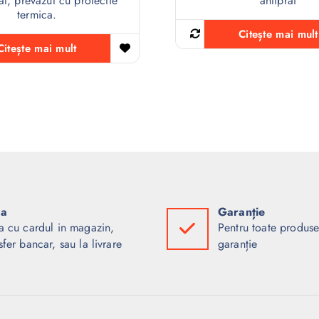
t, prevazut cu protectie
antipraf
termica.
Citește mai mult
Citește mai mult
ta
Garanție
a cu cardul in magazin,
Pentru toate produse
sfer bancar, sau la livrare
garanție