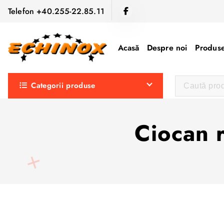
S
Telefon +40.255-22.85.11
a
r
i
Acasă
Despre noi
Produse
l
a
Categorii produse
c
o
n
Ciocan 
ț
i
n
u
t