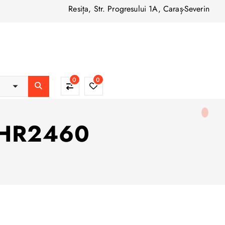
Resița, Str. Progresului 1A, Caraș-Severin
0
0
a HR2460