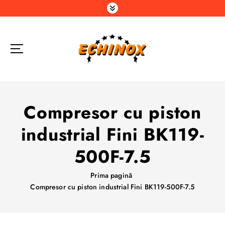
S
a
r
i
l
a
c
o
n
Compresor cu piston
ț
i
industrial Fini BK119-
n
u
500F-7.5
t
Prima pagină
Compresor cu piston industrial Fini BK119-500F-7.5