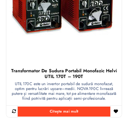
Transformator De Sudura Portabil Monofazic Helvi
UTIL 170T – 190T
UTIL 170 C este un invertor portabil de sudură monofazat,
optim pentru lucrări ușoare–medii. NOVA 190 C livrează
putere și versatilitate mai mare, tot pe alimentare monofazată
fiind potrivită pentru aplicații semi‑profesionale.
Citește mai mult