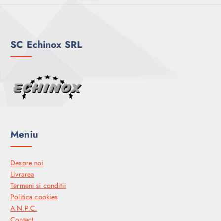
SC Echinox SRL
Meniu
Despre noi
Livrarea
Termeni si conditii
Politica cookies
A.N.P.C.
Contact