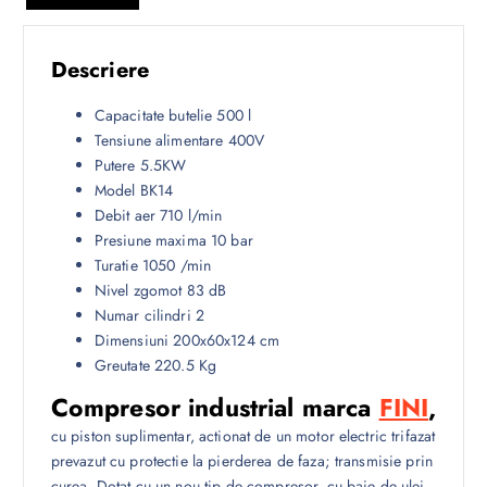
Descriere
Capacitate butelie 500 l
Tensiune alimentare 400V
Putere 5.5KW
Model BK14
Debit aer 710 l/min
Presiune maxima 10 bar
Turatie 1050 /min
Nivel zgomot 83 dB
Numar cilindri 2
Dimensiuni 200x60x124 cm
Greutate 220.5 Kg
Compresor industrial marca
FINI
,
cu piston suplimentar, actionat de un motor electric trifazat
prevazut cu protectie la pierderea de faza; transmisie prin
curea. Dotat cu un nou tip de compresor, cu baie de ulei,