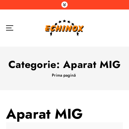
S
a
r
i
l
a
c
o
n
Categorie:
Aparat MIG
ț
i
Prima pagină
n
u
t
Aparat MIG