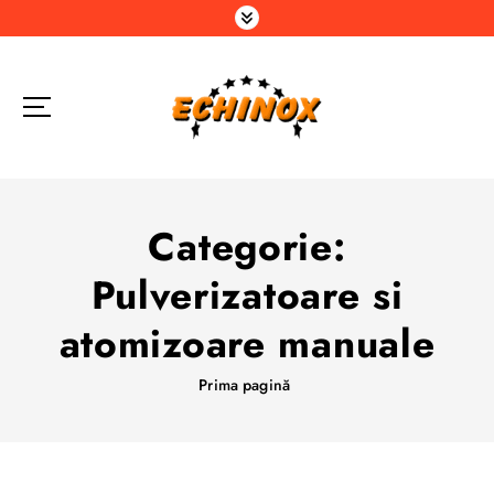
S
a
r
i
l
a
c
o
n
Categorie:
ț
i
Pulverizatoare si
n
u
atomizoare manuale
t
Prima pagină