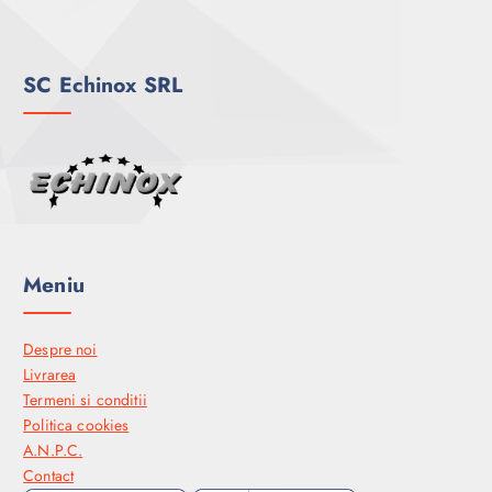
SC Echinox SRL
Meniu
Despre noi
Livrarea
Termeni si conditii
Politica cookies
A.N.P.C.
Contact