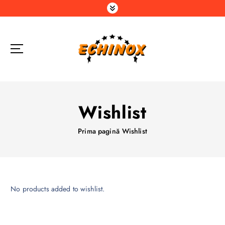
S
a
r
i
l
a
c
o
n
Wishlist
ț
i
Prima pagină
Wishlist
n
u
t
No products added to wishlist.