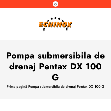
S
a
r
i
l
a
c
o
n
Pompa submersibila de
ț
i
drenaj Pentax DX 100
n
u
G
t
Prima pagină
Pompa submersibila de drenaj Pentax DX 100 G