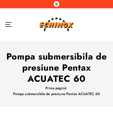
S
a
r
i
l
a
c
o
n
Pompa submersibila de
ț
i
presiune Pentax
n
u
ACUATEC 60
t
Prima pagină
Pompa submersibila de presiune Pentax ACUATEC 60