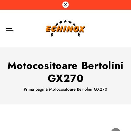
S
a
r
i
l
a
c
o
n
Motocositoare Bertolini
ț
i
GX270
n
u
Prima pagină
Motocositoare Bertolini GX270
t