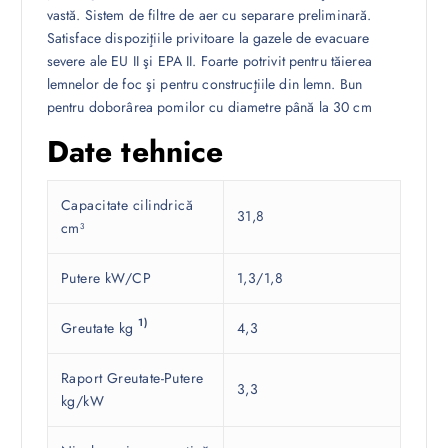
vastă. Sistem de filtre de aer cu separare preliminară.
Satisface dispoziţiile privitoare la gazele de evacuare
severe ale EU II şi EPA II. Foarte potrivit pentru tăierea
lemnelor de foc şi pentru construcţiile din lemn. Bun
pentru doborârea pomilor cu diametre până la 30 cm
Date tehnice
Capacitate cilindrică
31,8
cm³
Putere kW/CP
1,3/1,8
1)
Greutate kg
4,3
Raport Greutate-Putere
3,3
kg/kW