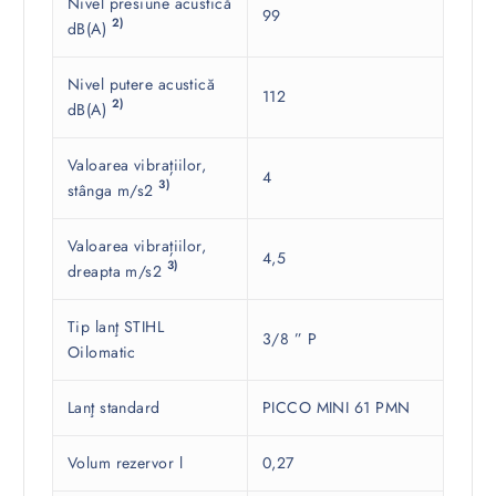
Nivel presiune acustică
99
2)
dB(A)
Nivel putere acustică
112
2)
dB(A)
Valoarea vibrațiilor,
4
3)
stânga m/s2
Valoarea vibrațiilor,
4,5
3)
dreapta m/s2
Tip lanţ STIHL
3/8 ” P
Oilomatic
Lanţ standard
PICCO MINI 61 PMN
Volum rezervor l
0,27