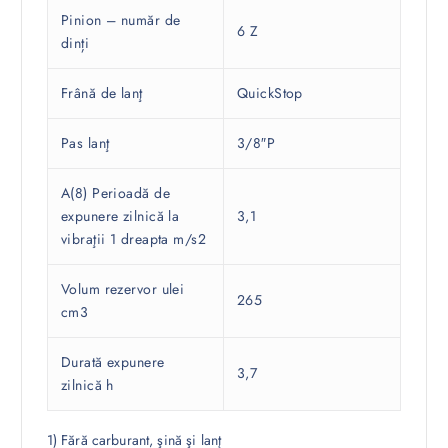
Pinion – număr de
6 Z
dinți
Frână de lanţ
QuickStop
Pas lanţ
3/8″P
A(8) Perioadă de
expunere zilnică la
3,1
vibraţii 1 dreapta m/s2
Volum rezervor ulei
265
cm3
Durată expunere
3,7
zilnică h
1) Fără carburant, şină şi lanţ