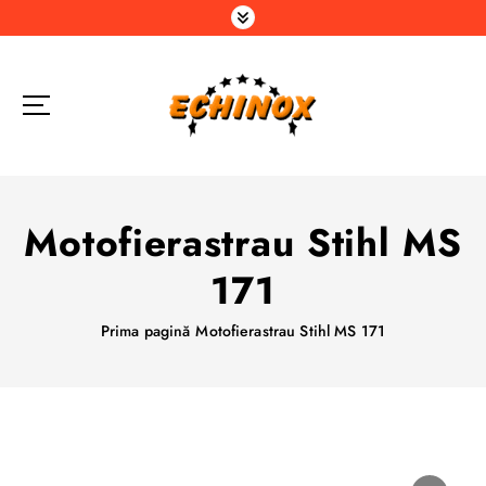
S
a
r
i
l
a
c
o
n
Motofierastrau Stihl MS
ț
i
171
n
u
Prima pagină
Motofierastrau Stihl MS 171
t