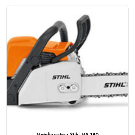
Motofierastrau Stihl MS 180