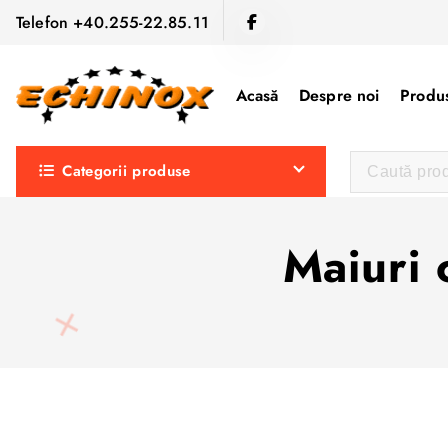
S
Telefon +40.255-22.85.11
a
r
i
Acasă
Despre noi
Produs
l
a
Categorii produse
c
o
n
Maiuri
ț
i
n
u
t