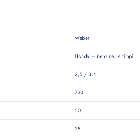
Weber
Honda – benzina, 4 timpi
2,5 / 3,4
720
50
28