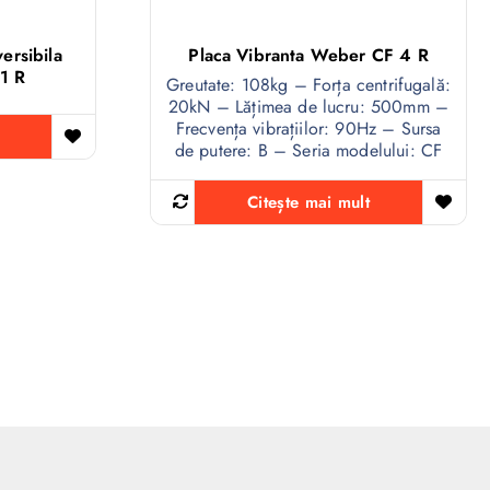
ersibila
Placa Vibranta Weber CF 4 R
1 R
Greutate: 108kg – Forța centrifugală:
20kN – Lățimea de lucru: 500mm –
Frecvența vibrațiilor: 90Hz – Sursa
de putere: B – Seria modelului: CF
Citește mai mult