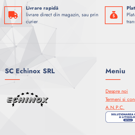
Livrare rapidă
Pla
livrare direct din magazin, sau prin
Plat
curier
tran
SC Echinox SRL
Meniu
Despre noi
Termeni si cond
A.N.P.C.