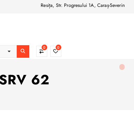
Resița, Str. Progresului 1A, Caraș-Severin
0
0
 SRV 62