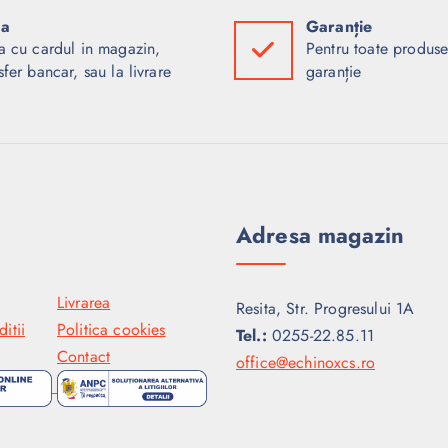
ta
Garanție
a cu cardul in magazin,
Pentru toate produse
sfer bancar, sau la livrare
garanție
Adresa magazin
Livrarea
Resita, Str. Progresului 1A
itii
Politica cookies
Tel.:
0255-22.85.11
Contact
office@echinoxcs.ro