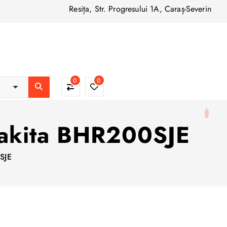
Resița, Str. Progresului 1A, Caraș-Severin
0
0
Makita BHR200SJE
SJE