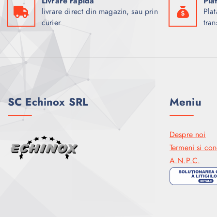
Livrare rapidă
Pla
livrare direct din magazin, sau prin
Plat
curier
tran
SC Echinox SRL
Meniu
Despre noi
Termeni si cond
A.N.P.C.