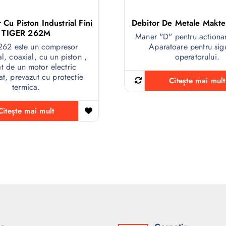
Cu Piston Industrial Fini
Debitor De Metale Makt
TIGER 262M
Maner "D" pentru actiona
262 este un compresor
Aparatoare pentru sig
l, coaxial, cu un piston ,
operatorului.
at de un motor electric
t, prevazut cu protectie
Citește mai mult
termica.
Citește mai mult