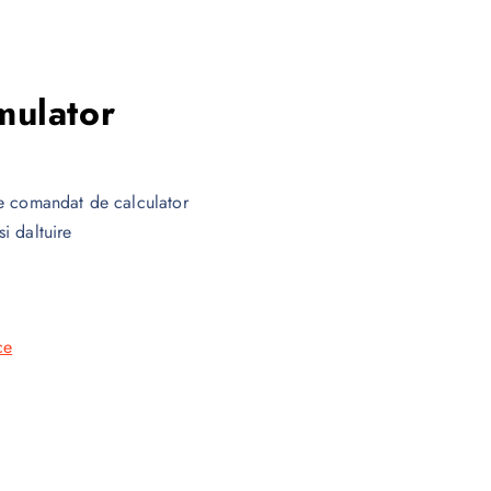
mulator
re comandat de calculator
i daltuire
ce