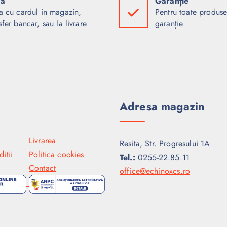
ta
Garanție
a cu cardul in magazin,
Pentru toate produse
sfer bancar, sau la livrare
garanție
Adresa magazin
Livrarea
Resita, Str. Progresului 1A
itii
Politica cookies
Tel.:
0255-22.85.11
Contact
office@echinoxcs.ro