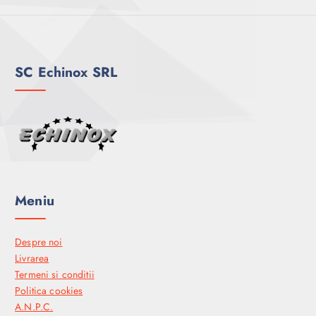
SC Echinox SRL
Meniu
Despre noi
Livrarea
Termeni si conditii
Politica cookies
A.N.P.C.