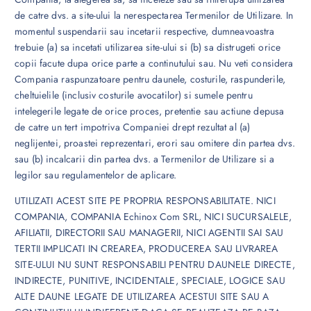
de catre dvs. a site-ului la nerespectarea Termenilor de Utilizare. In
momentul suspendarii sau incetarii respective, dumneavoastra
trebuie (a) sa incetati utilizarea site-ului si (b) sa distrugeti orice
copii facute dupa orice parte a continutului sau. Nu veti considera
Compania raspunzatoare pentru daunele, costurile, raspunderile,
cheltuielile (inclusiv costurile avocatilor) si sumele pentru
intelegerile legate de orice proces, pretentie sau actiune depusa
de catre un tert impotriva Companiei drept rezultat al (a)
neglijentei, proastei reprezentari, erori sau omitere din partea dvs.
sau (b) incalcarii din partea dvs. a Termenilor de Utilizare si a
legilor sau regulamentelor de aplicare.
UTILIZATI ACEST SITE PE PROPRIA RESPONSABILITATE. NICI
COMPANIA, COMPANIA Echinox Com SRL, NICI SUCURSALELE,
AFILIATII, DIRECTORII SAU MANAGERII, NICI AGENTII SAI SAU
TERTII IMPLICATI IN CREAREA, PRODUCEREA SAU LIVRAREA
SITE-ULUI NU SUNT RESPONSABILI PENTRU DAUNELE DIRECTE,
INDIRECTE, PUNITIVE, INCIDENTALE, SPECIALE, LOGICE SAU
ALTE DAUNE LEGATE DE UTILIZAREA ACESTUI SITE SAU A