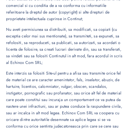
comercial si cu conditia de a va conforma cu informatiile
referitoare la dreptul de autor (copyright) si alte drepturi de
proprietate intelectuala cuprinse in Continut;
Nu aveti permisiunea sa distribuiti, sa modificati, sa copiati (cu
exceptia celor mai sus mentionate), sa transmiteti, sa expuneti, sa
refolositi, sa reproduceti, sa publicati, sa autorizati, sa acordati o
licenta de folosire, sa creati lucrari derivate din, sau sa transferati,
sa vindeti sau sa folositi Continutul in alt mod, fara acordul in scris
al Echinox Com SRL;
Este interzis sa folositi Site-ul pentru a afisa sau transmite orice fel
de material ce are caracter amenintator, fals, inselator, abuziv, de
hartuire, licentios, calomniator, vulgar, obscen, scandalos,
instigator, pornografic sau profanator, sau orice alt fel de material
care poate constitui sau incuraja un comportament ce va putea da
nastere unei infractiuni, sau ar putea conduce la raspundere civila,
sau ar incalca in alt mod legea. Echinox Com SRL va coopera cu
oricare dintre autoritatile desemnate sa aplice legea si se va
conforma cu orice sentinta judecatoreasca prin care se cere sau