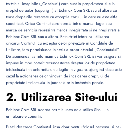
textele si imaginile („Continut”) care sunt in proprietatea si sub
dreptul de autor (copyright) al Echinox Com SRL sau al altora cu
toate drepturile rezervate cu exceptia cazului in care nu este altfel
specificat. Orice Continut care consta intr-o marca, logo, sau
marca de serviciu reprezinta marca inregistrata si neinregistrata a
Echinox Com SRL sau a altora. Este strict interzisa utilizarea
oricarui Continut, cu exceptia celor prevazute in Conditiile de
Utilizare, fara permisiunea in scris a proprietarului „Continutului”.
De asemenea, va informam ca Echinox Com SRL isi vor asigura si
impune in mod hotarit recunoasterea drepturilor de proprietate
intelectuala in conformitate cu legile in vigoare, ajungind daca este
cazul la actionarea celor vinovati de incalcarea dreptului de
proprietate intelectuala in judecata prin instantele penale.
2. Utilizarea Site-ului
Echinox Com SRL acorda permisiunea de a utiliza Site-ul in
urmatoarele conditii:
Puteti descarca Continutul, insa doar pentru folosul personal si ne-