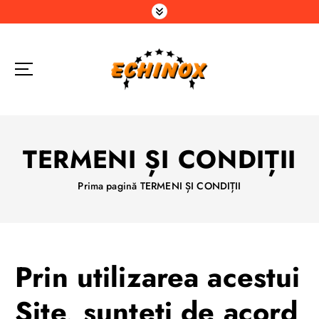
S
a
r
i
l
a
c
o
n
TERMENI ȘI CONDIȚII
ț
i
Prima pagină
TERMENI ȘI CONDIȚII
n
u
t
Prin utilizarea acestui
Site, sunteti de acord