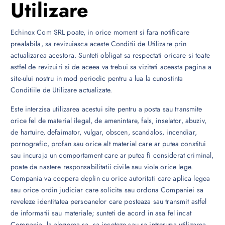
Utilizare
Echinox Com SRL poate, in orice moment si fara notificare
prealabila, sa revizuiasca aceste Conditii de Utilizare prin
actualizarea acestora. Sunteti obligat sa respectati oricare si toate
astfel de revizuiri si de aceea va trebui sa vizitati aceasta pagina a
site-ului nostru in mod periodic pentru a lua la cunostinta
Conditiile de Utilizare actualizate.
Este interzisa utilizarea acestui site pentru a posta sau transmite
orice fel de material ilegal, de amenintare, fals, inselator, abuziv,
de hartuire, defaimator, vulgar, obscen, scandalos, incendiar,
pornografic, profan sau orice alt material care ar putea constitui
sau incuraja un comportament care ar putea fi considerat criminal,
poate da nastere responsabilitatii civile sau viola orice lege.
Compania va coopera deplin cu orice autoritati care aplica legea
sau orice ordin judiciar care solicita sau ordona Companiei sa
reveleze identitatea persoanelor care posteaza sau transmit astfel
de informatii sau materiale; sunteti de acord in asa fel incat
Compania, la alegerea sa, sa inceteze sau sa intrerupa utilizarea